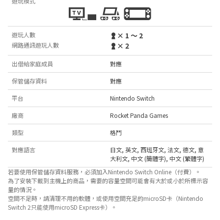
遊玩模式
遊玩人數
× 1 ～ 2
網路通訊遊玩人數
× 2
出借給家庭成員
對應
保管儲存資料
對應
平台
Nintendo Switch
廠商
Rocket Panda Games
類型
格鬥
對應語言
日文
,
英文
,
西班牙文
,
法文
,
德文
,
意
大利文
,
中文 (簡體字)
,
中文 (繁體字)
若要使用保管儲存資料服務，必須加入Nintendo Switch Online（付費）。
為了安裝下載到主機上的商品，需要的容量空間可能會有大於或小於所標示容
量的情況。
空間不足時，請清理不用的軟體，或使用空間充足的microSD卡（Nintendo
Switch 2只能使用microSD Express卡）。