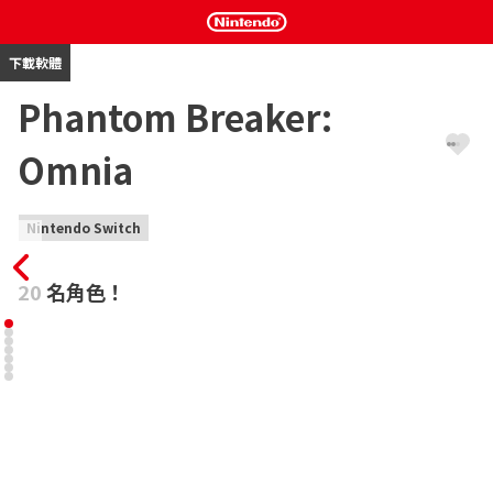
下載軟體
Phantom Breaker:
Omnia
Nintendo Switch
20 名角色！
《Phantom Breaker Omnia》是一款快節奏 2D 動漫格鬥遊戲，
其中包括 20 名獨特的角色，為了讓願望成真，他們必須與彼此戰
鬥。另外，3 種不同的戰鬥風格將讓老手將體驗更多的樂趣，並幫
助新手更快地掌握款遊戲。

●20 名角色！

包含《Phantom Breaker: Extra》中的所有原角色，如
《Steins;Gate》的紅莉栖，和為《Phantom Breaker: Omnia》