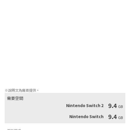
●完整的體驗！

玩家將能夠沈浸在原版《Phantom Breaker》和《Phantom 
Breaker: Extra》的劇情之中。

●劇情

一個被稱為「魅影」的神秘人出現在日本首都－－東京，他誘使不
同的青年與彼此戰鬥，並給予他們一種稱為「F.A.」的強大魔法武
器。他向這些人保證，要是他們能夠存活，他將實現他們的一個願
望。

但是這些戰士們卻不知道，他們的 F.A. 碰撞時會造成時空扭曲，並
破壞平行宇宙的界線。平行宇宙若是崩塌，這將會解放魅影強大的
破壞力。
※說明文為廠商提供。
需要空間
9.4
Nintendo Switch 2
GB
9.4
Nintendo Switch
GB