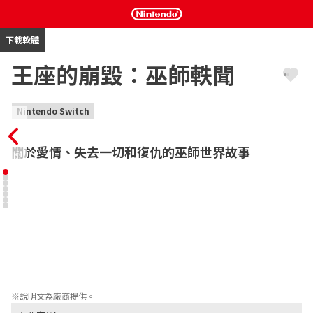
下載軟體
王座的崩毀：巫師軼聞
Nintendo Switch
關於愛情、失去一切和復仇的巫師世界故事
《王座的崩毀》是發生在《巫師》世界中的單人角色扮演卡牌遊
戲，其中包含了以旁白推展的冒險探索、獨一無二的謎題和卡牌戰
鬥機制。

這款遊戲由負責《巫師3：狂獵》中多個重要場景的開發團隊打造，
故事圍繞在北方領域的里瑞亞與利維亞王國中，這位戰功彪炳的梅
芙女王身上。面對尼弗迦德侵門踏戶，梅芙必須再次征戰沙場，並
展開黑暗的復仇與毀滅之旅。
※說明文為廠商提供。