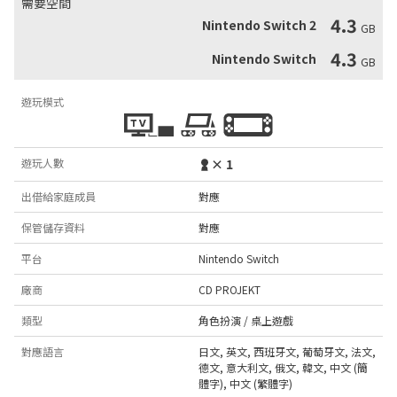
需要空間
4.3
Nintendo Switch 2
GB
4.3
Nintendo Switch
GB
遊玩模式
遊玩人數
× 1
出借給家庭成員
對應
保管儲存資料
對應
平台
Nintendo Switch
廠商
CD PROJEKT
類型
角色扮演 / 桌上遊戲
對應語言
日文
,
英文
,
西班牙文
,
葡萄牙文
,
法文
,
德文
,
意大利文
,
俄文
,
韓文
,
中文 (簡
體字)
,
中文 (繁體字)