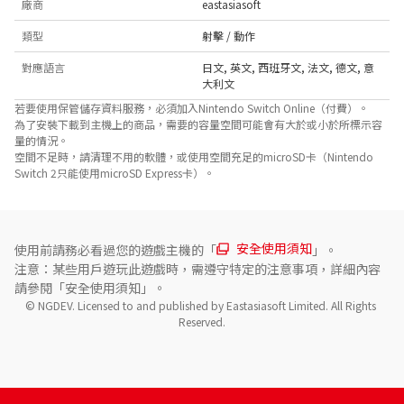
廠商
eastasiasoft
類型
射擊 / 動作
對應語言
日文
,
英文
,
西班牙文
,
法文
,
德文
,
意
大利文
若要使用保管儲存資料服務，必須加入Nintendo Switch Online（付費）。
為了安裝下載到主機上的商品，需要的容量空間可能會有大於或小於所標示容
量的情況。
空間不足時，請清理不用的軟體，或使用空間充足的microSD卡（Nintendo
Switch 2只能使用microSD Express卡）。
安全使用須知
使用前請務必看過您的遊戲主機的「
」。
注意：某些用戶遊玩此遊戲時，需遵守特定的注意事項，詳細內容
請參閱「安全使用須知」。
© NGDEV. Licensed to and published by Eastasiasoft Limited. All Rights 