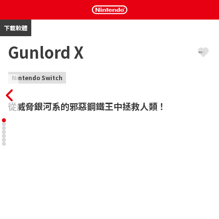
下載軟體
Gunlord X
Nintendo Switch
從威脅銀河系的邪惡鋼鐵王中拯救人類！
Gunlord X 是一款2D動作平台遊戲，具有令人驚嘆的像素美術，11
個開放世界的舞台，令人討厭的生物，巨大的魔頭大戰和激蕩的配
樂。 在這個具有復古風格的動作遊戲中，穿越巨大的美景，探索洞
穴，揭示所有秘密。 享受這個經典的傑作，其中包含大量的新功能
和更新。

特色：

• 跳躍，射擊和探索！

• 尋找11個關卡和許多的秘密
