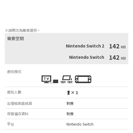
• 炸掉邪惡的生物和巨大的魔頭

• 通過美麗的視差滾動，享受令人驚嘆的像素美術

• 通過自我的設定去充份地使用武器

• 遊玩包含大量新功能和更新的最終版本
※說明文為廠商提供。
需要空間
142
Nintendo Switch 2
MB
142
Nintendo Switch
MB
遊玩模式
遊玩人數
× 1
出借給家庭成員
對應
保管儲存資料
對應
平台
Nintendo Switch