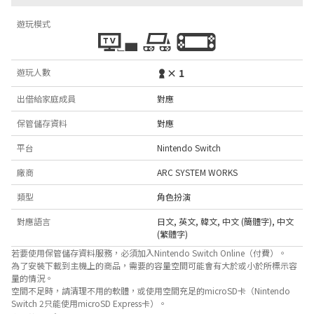
遊玩模式
遊玩人數
× 1
出借給家庭成員
對應
保管儲存資料
對應
平台
Nintendo Switch
廠商
ARC SYSTEM WORKS
類型
角色扮演
對應語言
日文
,
英文
,
韓文
,
中文 (簡體字)
,
中文
(繁體字)
若要使用保管儲存資料服務，必須加入Nintendo Switch Online（付費）。
為了安裝下載到主機上的商品，需要的容量空間可能會有大於或小於所標示容
量的情況。
空間不足時，請清理不用的軟體，或使用空間充足的microSD卡（Nintendo
Switch 2只能使用microSD Express卡）。