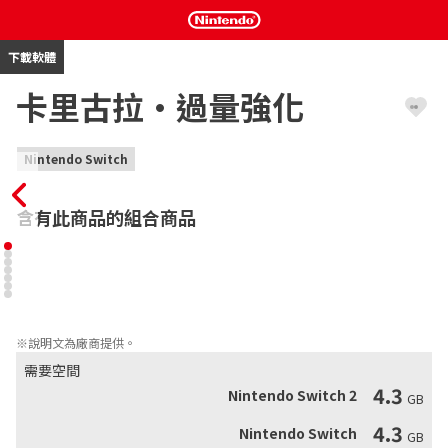
下載軟體
卡里古拉·過量強化
Nintendo Switch
含有此商品的組合商品
描述虛擬偶像「μ」創造的一個虛擬世界「莫比烏斯（Mobius）」
中，封閉的角色群為了回到現實世界發生的故事的學園青少年 RPG, 
卡里古拉·過量強化。
※說明文為廠商提供。
需要空間
4.3
Nintendo Switch 2
GB
4.3
Nintendo Switch
GB