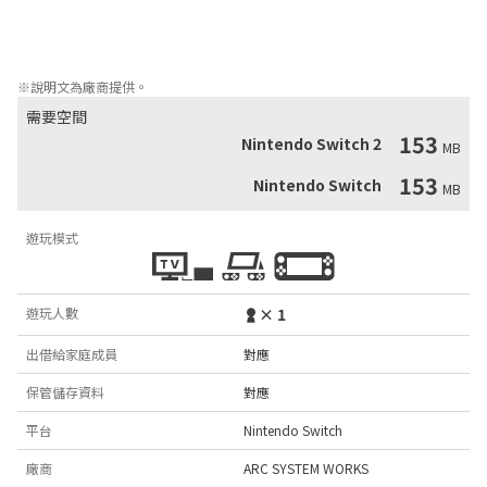
使用新得到的武器、防具、魔法或是技術來戰鬥吧。

在意想不到之處可能會遇到強大的敵人…

一定要打倒所有的強敵！
※說明文為廠商提供。
需要空間
153
Nintendo Switch 2
MB
153
Nintendo Switch
MB
遊玩模式
遊玩人數
× 1
出借給家庭成員
對應
保管儲存資料
對應
平台
Nintendo Switch
廠商
ARC SYSTEM WORKS