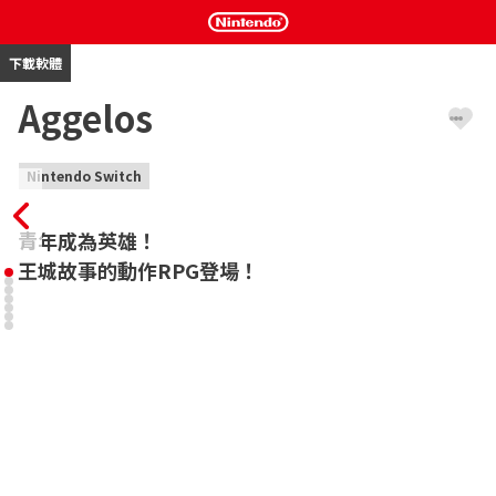
下載軟體
Aggelos
Nintendo Switch
青年成為英雄！

王城故事的動作RPG登場！
擁有美麗自然的魯曼王國。

有一名青年住在遠離王城的樹林附近。

有一天，青年救出了一個被魔鬼襲擊的女性，

那名女性曾是魯曼王國的公主。

以及，從她那聽到了「王國危機來了！」這件事…

拯救魯曼王國以及世界的冒險，現在正式展開！
