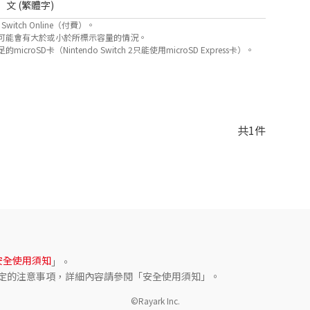
文 (繁體字)
itch Online（付費）。
可能會有大於或小於所標示容量的情況。
D卡（Nintendo Switch 2只能使用microSD Express卡）。
共1件
安全使用須知
」。
定的注意事項，詳細內容請參閱「安全使用須知」。
©Rayark Inc.