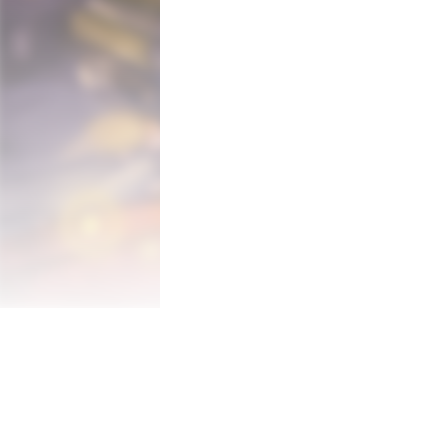
是由台灣廠商Rayark所製作的。

Nintendo Switch版搭載了獨有的「控
因此也可以透過TV模式及桌上模式遊玩本
●各式各樣的樂曲類型，以及包含各種難度
收錄超過250首由日本和台灣的創作者孕
為了讓習慣音樂遊戲的人，或是對音樂遊
都可以配合自己的技巧，盡情享受所有樂曲
因此每首樂曲都有[Easy][Normal][Ha
※一部分的樂曲提供了比[Hard]更困難的[Ex
「DEEMO(for Nintendo Switch
◆【故事】

主角Deemo是在城堡內獨自彈奏鋼琴的神
某天突然有位喪失記憶的少女從天而降，
希望讓少女回到上面的世界，而為此煩惱的D
此時他發現有株聽了鋼琴彈奏的樂曲後，
只要讓那株樹苗成長茁壯，直到天花板的話
少女或許就能窗口回去原本的世界。

在與少女接觸的過程中，逐漸了解人心溫暖的
以及取回記憶的少女，他們的結局究竟為何