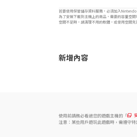
若要使用保管儲存資料服務，必須加入Nintendo Sw
為了安裝下載到主機上的商品，需要的容量空間
空間不足時，請清理不用的軟體，或使用空間充足的microS
關於對應功能
此遊戲支援以下功能。

- 觸控螢幕
新增內容
使用前請務必看過您的遊戲主機的「
注意：某些用戶遊玩此遊戲時，需遵守特