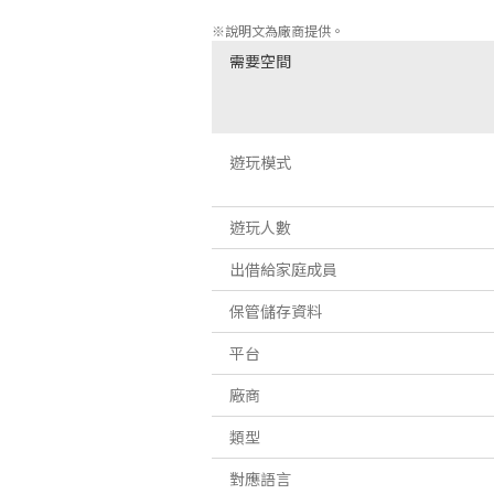
這是兩人之間奇妙而又有些令人不捨的故
※說明文為廠商提供。
需要空間
遊玩模式
遊玩人數
出借給家庭成員
保管儲存資料
平台
廠商
類型
對應語言