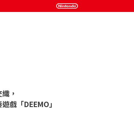
交織，

遊戲「DEEMO」
ntendo Switch！

EEMO』。
