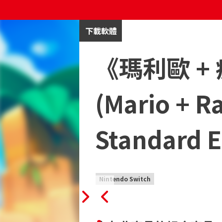
下載軟體
《瑪利歐 +
(Mario + R
Standard E
Nintendo Switch