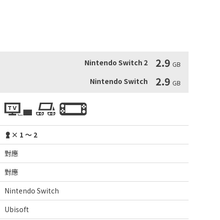
戰》裡撞出火花！
2.9
Nintendo Switch 2
GB
2.9
Nintendo Switch
GB
× 1 ～ 2
對應
對應
Nintendo Switch
Ubisoft