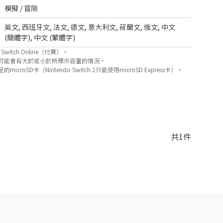
模擬 / 冒險
英文
,
西班牙文
,
法文
,
德文
,
意大利文
,
荷蘭文
,
俄文
,
中文
(簡體字)
,
中文 (繁體字)
itch Online（付費）。
可能會有大於或小於所標示容量的情況。
D卡（Nintendo Switch 2只能使用microSD Express卡）。
共1件