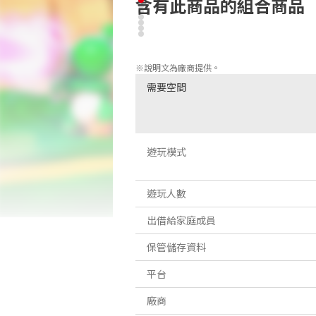
含有此商品的組合商品
兩個世界在《瑪利歐 + 瘋狂兔子 王國之
※說明文為廠商提供。
需要空間
遊玩模式
遊玩人數
出借給家庭成員
保管儲存資料
平台
廠商