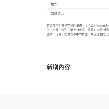
類型
對應語言
若要使用保管儲存資料服務，必須加入Nintendo Sw
為了安裝下載到主機上的商品，需要的容量空間
空間不足時，請清理不用的軟體，或使用空間充足的microS
關於對應功能
此遊戲支援以下功能。

- amiibo

- 環迴 (線性PCM) 
新增內容