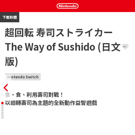
下載軟體
超回転 寿司ストライカー
The Way of Sushido (日文
版)
Nintendo Switch
食、食、利用壽司對戰！

以迴轉壽司為主題的全新動作益智遊戲
舞台是「第一次壽司大戰」後的世界。

為了吃到史上最美味壽司，主角ムサシ在各地進行壽司大戰以打倒
獨佔壽司的帝國軍。

ムサシ到底可否打倒阻礙前進的帝國軍，將任何人都可吃到壽司的