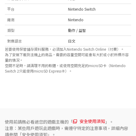
平台
Nintendo Switch
廠商
Nintendo
類型
動作 / 益智
對應語言
日文
若要使用保管儲存資料服務，必須加入Nintendo Switch Online（付費）。
為了安裝下載到主機上的商品，需要的容量空間可能會有大於或小於所標示容
量的情況。
空間不足時，請清理不用的軟體，或使用空間充足的microSD卡（Nintendo
Switch 2只能使用microSD Express卡）。
關於對應功能
此遊戲支援以下功能。

- 觸控螢幕
安全使用須知
使用前請務必看過您的遊戲主機的「
」。
注意：某些用戶遊玩此遊戲時，需遵守特定的注意事項，詳細內容
請參閱「安全使用須知」。