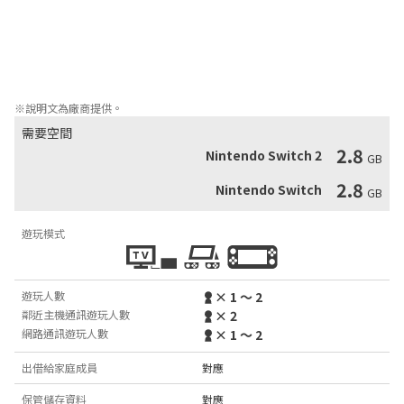
和平世界帶回來呢！？

任誰都可立即體驗超爽快動作益智遊戲。

壽司對戰規則很簡單。只是收集在迴轉軌道上相同顏色的碟子扔向
對方。

當然也可透過鄰近主機通訊和其他玩家進行對戰遊戲。
※說明文為廠商提供。
需要空間
2.8
Nintendo Switch 2
GB
2.8
Nintendo Switch
GB
遊玩模式
遊玩人數
× 1 ～ 2
鄰近主機通訊遊玩人數
× 2
網路通訊遊玩人數
× 1 ～ 2
出借給家庭成員
對應
保管儲存資料
對應