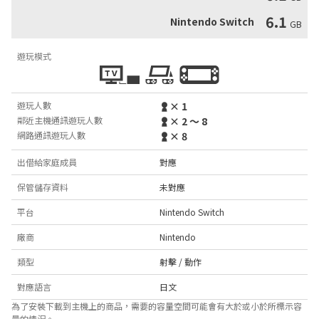
6.1
Nintendo Switch
GB
遊玩模式
遊玩人數
× 1
鄰近主機通訊遊玩人數
× 2 ～ 8
網路通訊遊玩人數
× 8
出借給家庭成員
對應
保管儲存資料
未對應
平台
Nintendo Switch
廠商
Nintendo
類型
射擊 / 動作
對應語言
日文
為了安裝下載到主機上的商品，需要的容量空間可能會有大於或小於所標示容
量的情況。