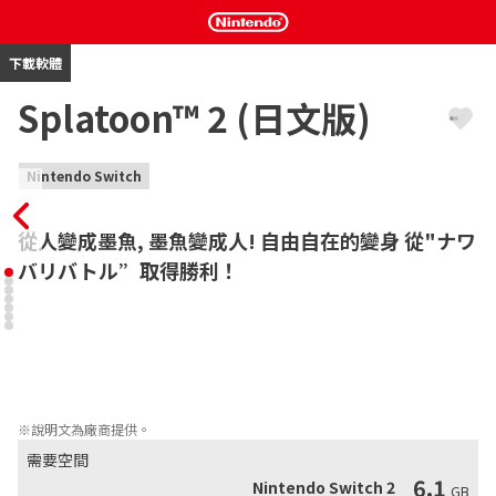
下載軟體
Splatoon™ 2 (日文版)
Nintendo Switch
從人變成墨魚, 墨魚變成人! 自由自在的變身 從"ナワ
バリバトル”取得勝利！
4 vs 4 使用墨汁互相塗鴉地面，規則簡單明瞭的模擬動作遊戲，以
塗鴉面積較多一方為勝利。

前作的2年後，變身人類的那隻墨魚進化成強大歸來！

新的武器，裝備，場景，變得更激烈的ナワバリバトル，都來到了
Nintendo Switch！
※說明文為廠商提供。
需要空間
6.1
Nintendo Switch 2
GB