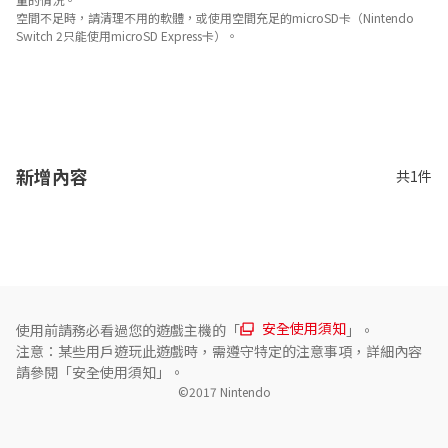
空間不足時，請清理不用的軟體，或使用空間充足的microSD卡（Nintendo
Switch 2只能使用microSD Express卡）。
關於對應功能
此遊戲支援以下功能。

- amiibo

- NFC (近距離無線通訊) 

- 環迴 (線性PCM) 
新增內容
共1件
安全使用須知
使用前請務必看過您的遊戲主機的「
」。
注意：某些用戶遊玩此遊戲時，需遵守特定的注意事項，詳細內容
請參閱「安全使用須知」。
©2017 Nintendo