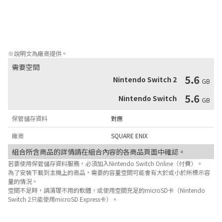
・FINAL FANTASY VI

※詳情可在各作品的商品主頁進行確認。

※本套組中所含商品均可另外單獨購買。
※說明文為廠商提供。
需要空間
5.6
Nintendo Switch 2
GB
5.6
Nintendo Switch
GB
保管儲存資料
對應
廠商
SQUARE ENIX
組合所含商品的詳情請在組合內容的各商品頁面中確認。
若要使用保管儲存資料服務，必須加入Nintendo Switch Online（付費）。
為了安裝下載到主機上的商品，需要的容量空間可能會有大於或小於所標示容
量的情況。
空間不足時，請清理不用的軟體，或使用空間充足的microSD卡（Nintendo
Switch 2只能使用microSD Express卡）。