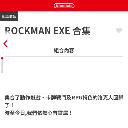
組合商品
ROCKMAN EXE 合集
組合內容
集合了動作遊戲、卡牌戰鬥及RPG特色的洛克人回歸
了！

時至今日,我們依然心有靈犀！
※本商品為《ROCKMAN EXE 合集1》及《ROCKMAN EXE 合集2》
的組合包。
